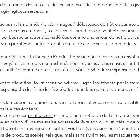
acter au sujet des retours, des échanges et des remboursements à
gi
.givingtoconserve.com.
ticles mal imprimés / endommagés / défectueux doit être soumise da
 colis perdus en transit, toutes les réclamations doivent être soumis
imée. Les réclamations considérées comme une erreur de notre part so
uez un problème sur les produits ou autre chose sur la commande,
ve
 par défaut sur la fonction Printful. Lorsque nous recevons un envoi r
nvoyée. Les retours non réclamés sont reversés à des œuvres caritat
st pas utilisée comme adresse de retour, vous deviendrez responsable 
votre client final fournissez une adresse jugée insuffisante par le tran
z responsable des frais de réexpédition une fois que nous aurons con
réclamés sont retournés à nos installations et vous serez responsabl
al (le cas échéant).
 de compte sur
printful.com
et ajouté une méthode de facturation, vou
en raison d'une mauvaise adresse de livraison ou d'un défaut de ré
ition et sera reversée à charité à vos frais (sans que nous n'émetti
urs de produits scellés, tels que, mais sans s'y limiter, les masques f