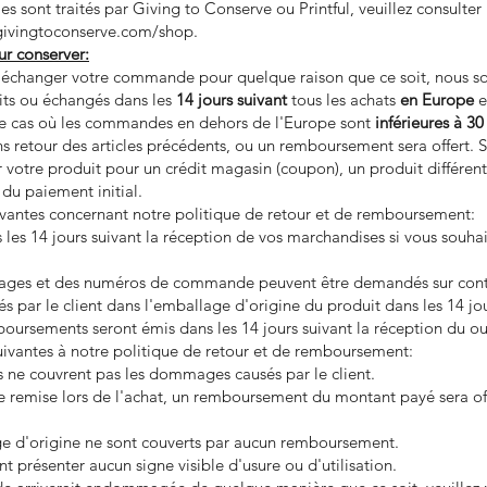
icles sont traités par Giving to Conserve ou Printful, veuillez consulte
givingtoconserve.com/shop.
r conserver:
u échanger votre commande pour quelque raison que ce soit, nous s
uits ou échangés dans les
14 jours suivant
tous les achats
en Europe
e
le cas où les commandes en dehors de l'Europe sont
inférieures à 30
 retour des articles précédents, ou un remboursement sera offert.
 votre produit pour un crédit magasin (coupon), un produit différen
du paiement initial.
suivantes concernant notre politique de retour et de remboursement:
les 14 jours suivant la réception de vos marchandises si vous souhai
ges et des numéros de commande peuvent être demandés sur cont
és par le client dans l'emballage d'origine du produit dans les 14 j
ursements seront émis dans les 14 jours suivant la réception du ou 
suivantes à notre politique de retour et de remboursement:
 ne couvrent pas les dommages causés par le client.
une remise lors de l'achat, un remboursement du montant payé sera off
age d'origine ne sont couverts par aucun remboursement.
nt présenter aucun signe visible d'usure ou d'utilisation.