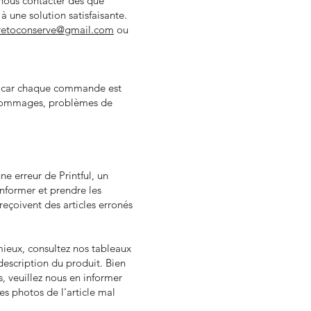
nous contacter dès que
 une solution satisfaisante.
vetoconserve@gmail.com
ou
ul, car chaque commande est
(dommages, problèmes de
e erreur de Printful, un
nformer et prendre les
eçoivent des articles erronés
mieux, consultez nos tableaux
description du produit. Bien
s, veuillez nous en informer
s photos de l'article mal