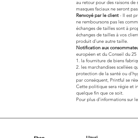
au retour pour des raisons de
masques faciaux ne seront pas 
Renvoyé par le client
- Il est 
ne remboursons pas les comman
échanges de tailles sont à propo
échanges de tailles à vos clie
produit d'une autre taille.
Notification aux consommateu
européen et du Conseil du 25 o
1. la fourniture de biens fabr
2. les marchandises scellées q
protection de la santé ou d'hy
par conséquent, Printful se rése
Cette politique sera régie et 
quelque fin que ce soit.
Pour plus d'informations sur les
Uzuri
Shop