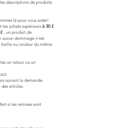
r les descriptions de produits
ommes là pour vous aider!
t les achats supérieurs
à 30 £
 £
, un produit de
 Si aucun dommage n'est
t (taille ou couleur du même
tez un retour ou un
act.
ours suivant la demande.
des articles.
ert si les remises sont