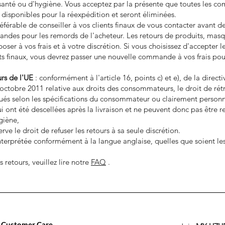
 santé ou d'hygiène. Vous acceptez par la présente que toutes les 
disponibles pour la réexpédition et seront éliminées.
préférable de conseiller à vos clients finaux de vous contacter avant 
des pour les remords de l'acheteur. Les retours de produits, masque
ser à vos frais et à votre discrétion. Si vous choisissez d'accepter le
nts finaux, vous devrez passer une nouvelle commande à vos frais po
rs de l'UE
: conformément à l'article 16, points c) et e), de la dire
ctobre 2011 relative aux droits des consommateurs, le droit de rétr
iqués selon les spécifications du consommateur ou clairement personn
ui ont été descellées après la livraison et ne peuvent donc pas être 
giène,
rve le droit de refuser les retours à sa seule discrétion.
interprétée conformément à la langue anglaise, quelles que soient les
 retours, veuillez lire notre
FAQ
.
Customer Care