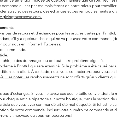
e arriverait endommagée de quelque manière que ce soit, veuillez 
 demande au cas par cas mais ferons de notre mieux pour travailler à
acter au sujet des retours, des échanges et des remboursements à
gi
.givingtoconserve.com.
sements:
s pas de retours et d'échanges pour les articles traités par Printf
ndant, s'il y a quelque chose qui ne va pas avec votre commande 
ter pour nous en informer! Tu devras:
ro de commande.
icle.
raphique des dommages ou de tout autre problème signalé.
oblème à Printful qui sera examiné. Si le problème a été causé par un
tion sera offert. À ce stade, nous vous contacterons pour vous en i
Veuillez noter: les
remboursements ne sont offerts qu'aux clients qui r
 pas d'échanges. Si vous ne savez pas quelle taille conviendrait le 
pour chaque article répertorié sur notre boutique, dans la section de 
 article que vous avez commandé ait été mal étiqueté. Si tel est le ca
éception de votre commande. Incluez votre numéro de commande et de
errons un nouveau ou vous rembourserons!