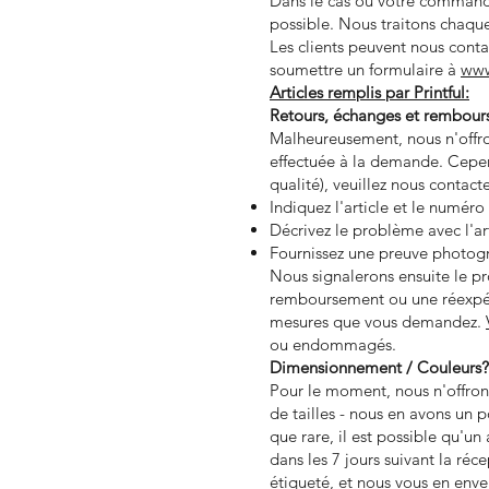
Dans le cas où votre command
possible. Nous traitons chaque
Les clients peuvent nous cont
soumettre un formulaire à
www
Articles remplis par Printful:
Retours, échanges et rembour
Malheureusement, nous n'offron
effectuée à la demande. Cepe
qualité), veuillez nous contac
Indiquez l'article et le numé
Décrivez le problème avec l'art
Fournissez une preuve photog
Nous signalerons ensuite le pr
remboursement ou une réexpédi
mesures que vous demandez.
ou endommagés.
Dimensionnement / Couleurs?
Pour le moment, nous n'offrons
de tailles - nous en avons un 
que rare, il est possible qu'un
dans les 7 jours suivant la r
étiqueté, et nous vous en env