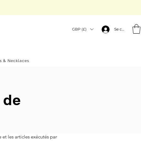
GBP (£)
Se connecter
gs & Necklaces
 de
 et les articles exécutés par