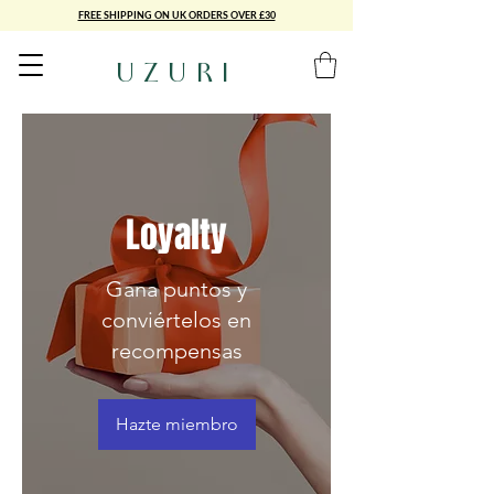
FREE SHIPPING ON UK ORDERS OVER £30
UZURI
Loyalty
Gana puntos y
conviértelos en
recompensas
Hazte miembro