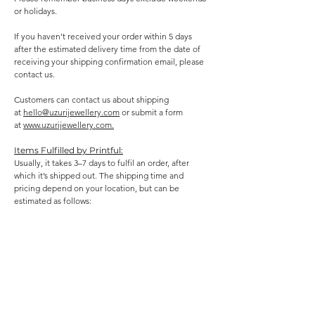
or holidays.
If you haven’t received your order within 5 days
after the estimated delivery time from the date of
receiving your shipping confirmation email, please
contact us.
Customers can contact us about shipping
at
hello@uzurijewellery.com
or submit a form
at
www.uzurijewellery.com.
Items Fulfilled by Printful:
Usually, it takes 3–7 days to fulfil an order, after
which it’s shipped out. The shipping time and
pricing depend on your location, but can be
estimated as follows: