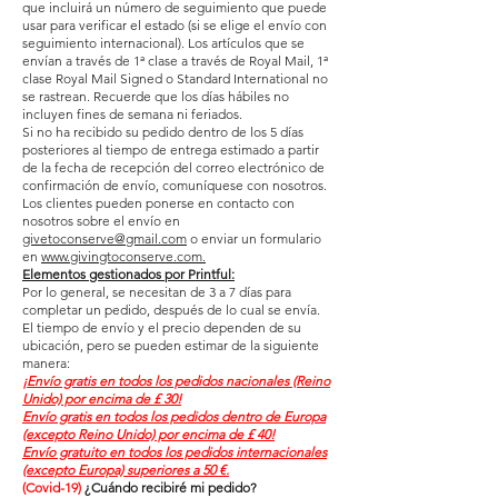
que incluirá un número de seguimiento que puede
usar para verificar el estado (si se elige el envío con
seguimiento internacional). Los artículos que se
envían a través de 1ª clase a través de Royal Mail, 1ª
clase Royal Mail Signed o Standard International no
se rastrean. Recuerde que los días hábiles no
incluyen fines de semana ni feriados.
Si no ha recibido su pedido dentro de los 5 días
posteriores al tiempo de entrega estimado a partir
de la fecha de recepción del correo electrónico de
confirmación de envío, comuníquese con nosotros.
Los clientes pueden ponerse en contacto con
nosotros sobre el envío en
givetoconserve@gmail.com
o enviar un formulario
en
www.givingtoconserve.com.
Elementos gestionados por Printful:
Por lo general, se necesitan de 3 a 7 días para
completar un pedido, después de lo cual se envía.
El tiempo de envío y el precio dependen de su
ubicación, pero se pueden estimar de la siguiente
manera:
¡Envío gratis en todos los pedidos nacionales (Reino
Unido) por encima de £ 30!
Envío gratis en todos los pedidos dentro de Europa
(excepto Reino Unido) por encima de £ 40!
Envío gratuito en todos los pedidos internacionales
(excepto Europa) superiores a 50 €.
(Covid-19)
¿Cuándo recibiré mi pedido?