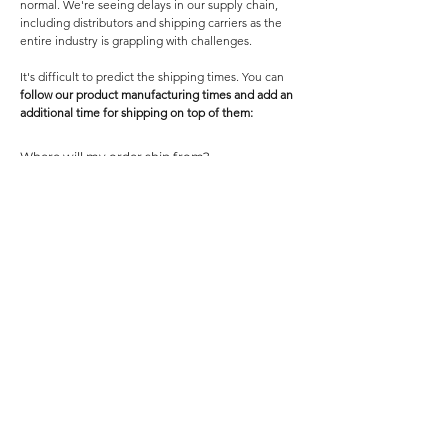
normal. We're seeing delays in our supply chain,
including distributors and shipping carriers as the
entire industry is grappling with challenges.
It's difficult to predict the shipping times. You can ​
follow our product manufacturing times and add an
additional time for shipping on top of them​:
Where will my order ship from?
We work with an on-demand order fulfilment
company with facilities worldwide!
Will I be charged customs for my order?
An additional customs and tax fee can occur on
international orders. This fee is not in our control
and is assessed by your local customs office.
Customs policies vary widely for every country so
please check with your local customs office directly
to see if they apply duties and taxes to your
purchases.
My order should be here by now, but I still
don't have it. What should I do?