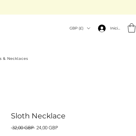
GBP (£)
Iniciar sesión
gs & Necklaces
Sloth Necklace
Precio
Precio
 32,00 GBP 
24,00 GBP
de