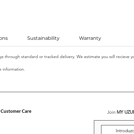
ions
Sustainability
Warranty
days through standard or tracked delivery. We estimate you will recieve 
 information.
Customer Care
Join
MY UZU
Preguntas más frecuentes
Envíos, devoluciones y