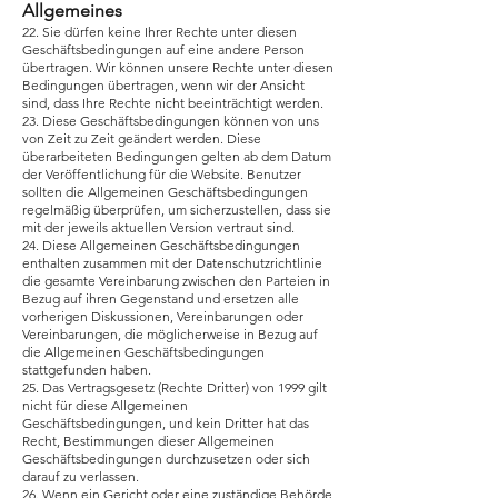
Allgemeines
22. Sie dürfen keine Ihrer Rechte unter diesen
Geschäftsbedingungen auf eine andere Person
übertragen. Wir können unsere Rechte unter diesen
Bedingungen übertragen, wenn wir der Ansicht
sind, dass Ihre Rechte nicht beeinträchtigt werden.
23. Diese Geschäftsbedingungen können von uns
von Zeit zu Zeit geändert werden. Diese
überarbeiteten Bedingungen gelten ab dem Datum
der Veröffentlichung für die Website. Benutzer
sollten die Allgemeinen Geschäftsbedingungen
regelmäßig überprüfen, um sicherzustellen, dass sie
mit der jeweils aktuellen Version vertraut sind.
24. Diese Allgemeinen Geschäftsbedingungen
enthalten zusammen mit der Datenschutzrichtlinie
die gesamte Vereinbarung zwischen den Parteien in
Bezug auf ihren Gegenstand und ersetzen alle
vorherigen Diskussionen, Vereinbarungen oder
Vereinbarungen, die möglicherweise in Bezug auf
die Allgemeinen Geschäftsbedingungen
stattgefunden haben.
25. Das Vertragsgesetz (Rechte Dritter) von 1999 gilt
nicht für diese Allgemeinen
Geschäftsbedingungen, und kein Dritter hat das
Recht, Bestimmungen dieser Allgemeinen
Geschäftsbedingungen durchzusetzen oder sich
darauf zu verlassen.
26. Wenn ein Gericht oder eine zuständige Behörde