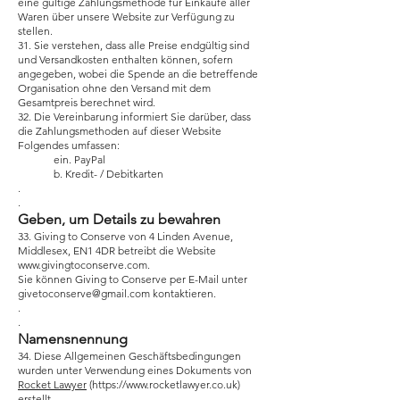
eine gültige Zahlungsmethode für Einkäufe aller
Waren über unsere Website zur Verfügung zu
stellen.
31. Sie verstehen, dass alle Preise endgültig sind
und Versandkosten enthalten können, sofern
angegeben, wobei die Spende an die betreffende
Organisation ohne den Versand mit dem
Gesamtpreis berechnet wird.
32. Die Vereinbarung informiert Sie darüber, dass
die Zahlungsmethoden auf dieser Website
Folgendes umfassen:
ein. PayPal
b. Kredit- / Debitkarten
.
.
Geben, um Details zu bewahren
33. Giving to Conserve von 4 Linden Avenue,
Middlesex, EN1 4DR betreibt die Website
www.givingtoconserve.com.
Sie können Giving to Conserve per E-Mail unter
givetoconserve@gmail.com kontaktieren.
.
.
Namensnennung
34. Diese Allgemeinen Geschäftsbedingungen
wurden unter Verwendung eines Dokuments von
Rocket Lawyer
(
https://www.rocketlawyer.co.uk
)
erstellt.