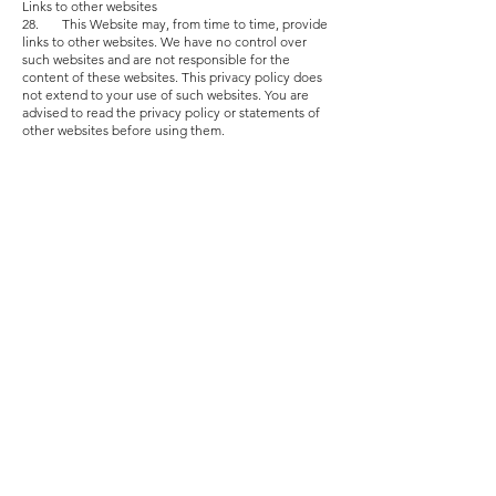
Links to other websites
28. This Website may, from time to time, provide
links to other websites. We have no control over
such websites and are not responsible for the
content of these websites. This privacy policy does
not extend to your use of such websites. You are
advised to read the privacy policy or statements of
other websites before using them.
Changes in business ownership and control
29. Uzuri Jewellery Ltd may, from time to time,
expand or reduce our business and this may involve
the sale and/or the transfer of control of all or part
of Uzuri Jewellery Ltd. Data provided by Users will,
where it is relevant to any part of our business so
transferred, be transferred along with that part and
the new owner or newly controlling party will, under
the terms of this privacy policy, be permitted to use
the Data for the purposes for which it was originally
supplied to us.
30. We may also disclose Data to a prospective
purchaser of our business or any part of it.
31. In the above instances, we will take steps with
the aim of ensuring your privacy is protected.
Cookies
32. This Website may place and access certain
Cookies on your computer. Uzuri Jewellery Ltd uses