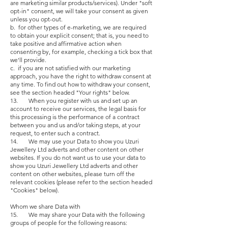
are marketing similar products/services). Under "soft
opt-in" consent, we will take your consent as given
unless you opt-out.
b. for other types of e-marketing, we are required
to obtain your explicit consent; that is, you need to
take positive and affirmative action when
consenting by, for example, checking a tick box that
we'll provide.
c. if you are not satisfied with our marketing
approach, you have the right to withdraw consent at
any time. To find out how to withdraw your consent,
see the section headed "Your rights" below.
13. When you register with us and set up an
account to receive our services, the legal basis for
this processing is the performance of a contract
between you and us and/or taking steps, at your
request, to enter such a contract.
14. We may use your Data to show you Uzuri
Jewellery Ltd adverts and other content on other
websites. If you do not want us to use your data to
show you Uzuri Jewellery Ltd adverts and other
content on other websites, please turn off the
relevant cookies (please refer to the section headed
"Cookies" below).
Whom we share Data with
15. We may share your Data with the following
groups of people for the following reasons: