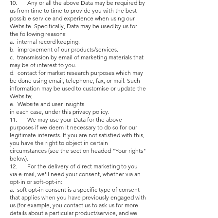
10. Any or all the above Data may be required by
us from time to time to provide you with the best
possible service and experience when using our
Website. Specifically, Data may be used by us for
the following reasons:
a. internal record keeping.
b. improvement of our products/services.
c. transmission by email of marketing materials that
may be of interest to you.
d. contact for market research purposes which may
be done using email, telephone, fax, or mail. Such
information may be used to customise or update the
Website;
e. Website and user insights.
in each case, under this privacy policy.
11. We may use your Data for the above
purposes if we deem it necessary to do so for our
legitimate interests. If you are not satisfied with this,
you have the right to object in certain
circumstances (see the section headed "Your rights"
below).
12. For the delivery of direct marketing to you
via e-mail, we'll need your consent, whether via an
opt-in or soft-opt-in:
a. soft opt-in consent is a specific type of consent
that applies when you have previously engaged with
us (for example, you contact us to ask us for more
details about a particular product/service, and we