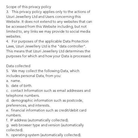
Scope of this privacy policy
3. This privacy policy applies only to the actions of
Uzuri Jewellery Ltd and Users concerning this
Website. It does not extend to any websites that can
be accessed from this Website including, but not
limited to, any links we may provide to social media
websites.
4. For purposes of the applicable Data Protection
Laws, Uzuri Jewellery Ltd is the "data controller".
This means that Uzuri Jewellery Ltd determines the
purposes for which and how your Data is processed.
Data collected
5. We may collect the following Data, which
includes personal Data, from you:
a. name.
b. date of birth.
c. contact Information such as email addresses and
telephone numbers.
d. demographic information such as postcode,
preferences, and interests.
e. financial information such as credit/debit card
numbers.
f. IP address (automatically collected).
g. web browser type and version (automatically
collected).
h. operating system (automatically collected).