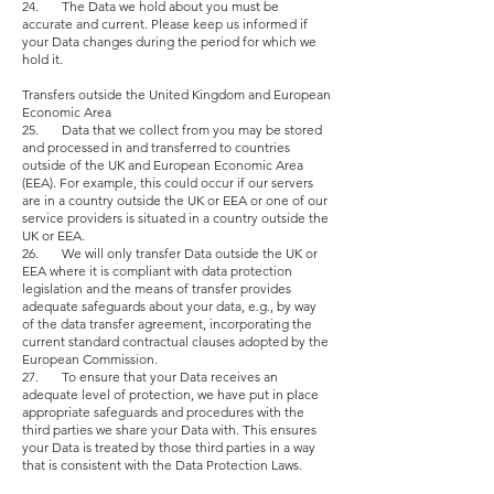
24. The Data we hold about you must be
accurate and current. Please keep us informed if
your Data changes during the period for which we
hold it.
Transfers outside the United Kingdom and European
Economic Area
25. Data that we collect from you may be stored
and processed in and transferred to countries
outside of the UK and European Economic Area
(EEA). For example, this could occur if our servers
are in a country outside the UK or EEA or one of our
service providers is situated in a country outside the
UK or EEA.
26. We will only transfer Data outside the UK or
EEA where it is compliant with data protection
legislation and the means of transfer provides
adequate safeguards about your data, e.g., by way
of the data transfer agreement, incorporating the
current standard contractual clauses adopted by the
European Commission.
27. To ensure that your Data receives an
adequate level of protection, we have put in place
appropriate safeguards and procedures with the
third parties we share your Data with. This ensures
your Data is treated by those third parties in a way
that is consistent with the Data Protection Laws.