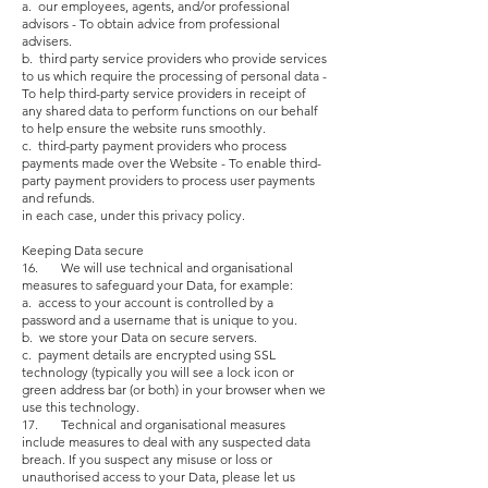
a. our employees, agents, and/or professional
advisors - To obtain advice from professional
advisers.
b. third party service providers who provide services
to us which require the processing of personal data -
To help third-party service providers in receipt of
any shared data to perform functions on our behalf
to help ensure the website runs smoothly.
c. third-party payment providers who process
payments made over the Website - To enable third-
party payment providers to process user payments
and refunds.
in each case, under this privacy policy.
Keeping Data secure
16. We will use technical and organisational
measures to safeguard your Data, for example:
a. access to your account is controlled by a
password and a username that is unique to you.
b. we store your Data on secure servers.
c. payment details are encrypted using SSL
technology (typically you will see a lock icon or
green address bar (or both) in your browser when we
use this technology.
17. Technical and organisational measures
include measures to deal with any suspected data
breach. If you suspect any misuse or loss or
unauthorised access to your Data, please let us