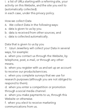
i. a list of URLs starting with a referring site, your
activity on this Website, and the site you exit to
(automatically collected).
in each case, under this privacy policy.
How we collect Data
6. We collect Data in the following ways:
a. data is given to us by you.
b. data is received from other sources; and
c. data is collected automatically.
Data that is given to us by you
7. Uzuri Jewellery will collect your Data in several
ways, for example:
a. when you contact us through the Website, by
telephone, post, e-mail, or through any other
means.
b. when you register with us and set up an account
to receive our products/services.
c. when you complete surveys that we use for
research purposes (although you are not obliged to
respond to them).
d. when you enter a competition or promotion
through a social media channel.
e. when you make payments to us, through this
Website or otherwise.
f. when you elect to receive marketing
communications from us.