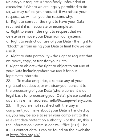
unless your request is "manifestly unfounded or
excessive." Where we are legally permitted to do
so, we may refuse your request. If we refuse your
request, we will tell you the reasons why.
b. Right to correct - the right to have your Data
rectified if it is inaccurate or incomplete.
c. Right to erase - the right to request that we
delete or remove your Data from our systems.
d. Right to restrict our use of your Data - the right to
"block" us from using your Data or limit how we can
use it.
e. Right to data portability - the right to request that
we move, copy, or transfer your Data.
f. Right to object - the right to object to our use of
your Data including where we use it for our
legitimate interests.
22. To make enquiries, exercise any of your
rights set out above, or withdraw your consent to
the processing of your Data (where consent is our
legal basis for processing your Data), please contact
us via this e-mail address:
hello@uzurijewellery.com
.
23. If you are not satisfied with the way a
complaint you make about your Data is handled by
us, you may be able to refer your complaint to the
relevant data protection authority. For the UK, this is
the Information Commissioner's Office (ICO). The
ICO's contact details can be found on their website
at
https://ico.org.uk/.