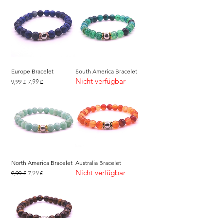
Europe Bracelet
South America Bracelet
Nicht verfügbar
Standardpreis
Sale-Preis
9,99 £
7,99 £
North America Bracelet
Australia Bracelet
Nicht verfügbar
Standardpreis
Sale-Preis
9,99 £
7,99 £