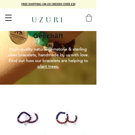
FREE SHIPPING ON UK ORDERS OVER £30
UZURI
Geschäft
High-quality natural gemstone & sterling
silver bracelets, handmade by us with love.
Find out how our bracelets are helping to
plant trees.